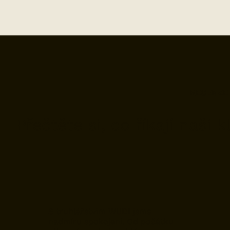
RECENZE
Přečtěte si, co říkají naši kl
S truhlářstvím WUDI jsme
nadmíru spokojeni. Od počátku