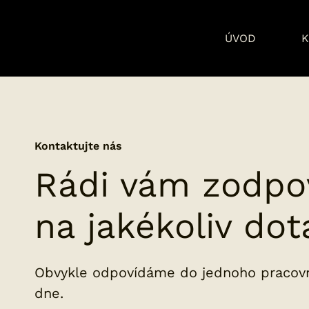
ÚVOD
K
Kontaktujte nás
Rádi vám zodpo
na jakékoliv dot
Obvykle odpovídáme do jednoho pracov
dne.