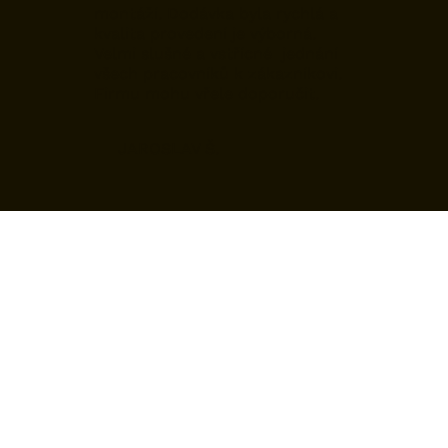
montáží. Dodávka byla rychlá a
kvalita provedení je výborná.
Velmi slušné a vstřícné jednání
všech pracovníků k zákazníkovi.
Firmu mohu vřele doporučit.
JAROSLAV Š.