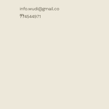
info.wudi@gmail.co
m
774544971