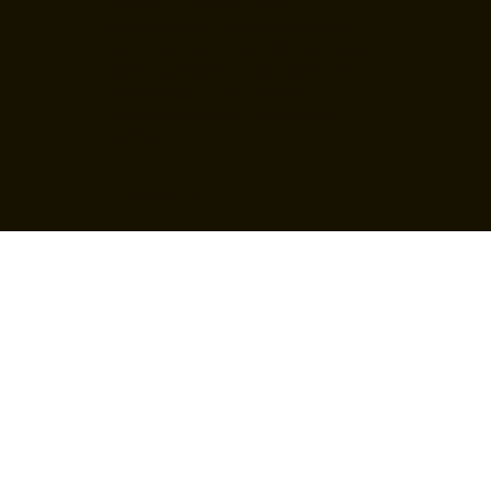
výborná a velmi rychlá
komunikace. Vestavěné skříně
byly navrženy i vyrobeny precizně,
rychlost dodání nás velmi mile
překvapila. Firmu WUDI
doporučujeme a určitě opět
využijeme.
MARIE P.