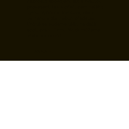
naprosto spokojeni, jak s kvalitou
provedení, tak s přístupem celého
týmu. Výborná domluva, vše v
termínu a dle našich představ.
Určitě se budeme těšit na další
spolupráci. Firmu Wudi můžeme
vřele doporučit!
ANNA H.